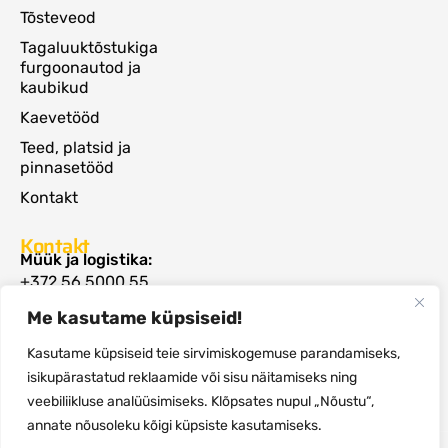
Tõsteveod
Tagaluuktõstukiga
furgoonautod ja
kaubikud
Kaevetööd
Teed, platsid ja
pinnasetööd
Kontakt
Kontakt
Müük ja logistika:
+372 56 5000 55
rommi@autoveod.ee
Me kasutame küpsiseid!
Raamatupidamine:
+372 5594 1040
Kasutame küpsiseid teie sirvimiskogemuse parandamiseks,
info@autoveod.ee
isikupärastatud reklaamide või sisu näitamiseks ning
Valtsi 3, Lagedi alevik, Rae vald, Harjumaa,
75303
veebiliikluse analüüsimiseks. Klõpsates nupul „Nõustu“,
annate nõusoleku kõigi küpsiste kasutamiseks.