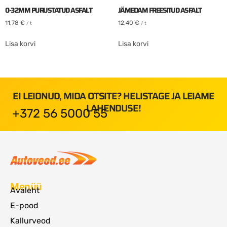
0-32MM PURUSTATUD ASFALT
JÄMEDAM FREESITUD ASFALT
11,78
€
12,40
€
/ t
/ t
Lisa korvi
Lisa korvi
EI LEIDNUD, MIDA OTSITE? HELISTAGE JA LEIAME
LAHENDUSE!
+372 56 5000 55
Menüü
Avaleht
E-pood
Kallurveod