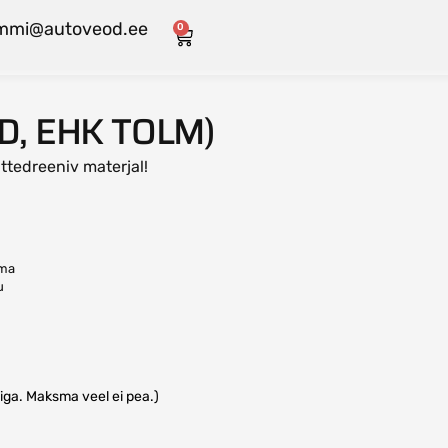
mmi@autoveod.ee
0
, EHK TOLM)
ittedreeniv materjal!
ema
u
iga. Maksma veel ei pea.)