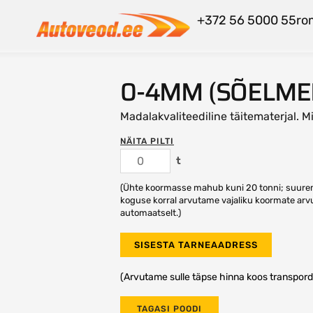
+372 56 5000 55
ro
0-4MM (SÕELMED
Madalakvaliteediline täitematerjal. M
NÄITA PILTI
t
(Ühte koormasse mahub kuni 20 tonni; suur
koguse korral arvutame vajaliku koormate arv
automaatselt.)
SISESTA TARNEAADRESS
(Arvutame sulle täpse hinna koos transpord
TAGASI POODI