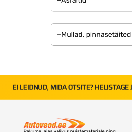
Asfaltid
Mullad, pinnasetäited
EI LEIDNUD, MIDA OTSITE? HELISTAGE
Pakume laias valikus puistematerjale ning