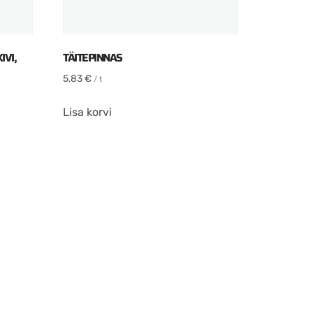
IVI,
TÄITEPINNAS
5,83
€
/ t
Lisa korvi