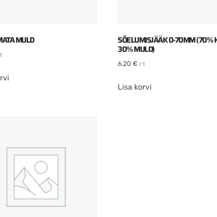
MATA MULD
SÕELUMISJÄÄK 0-70MM (70% K
30% MULD)
t
6,20
€
/ t
rvi
Lisa korvi