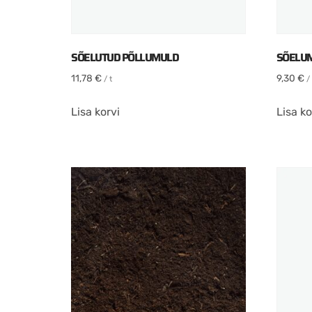
SÕELUTUD PÕLLUMULD
SÕELU
11,78
€
9,30
€
/ t
/ 
Lisa korvi
Lisa ko