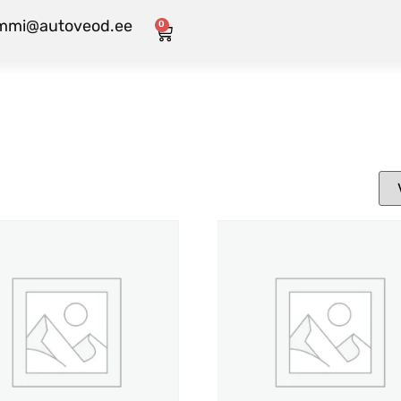
mmi@autoveod.ee
0