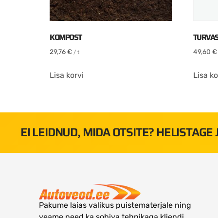
KOMPOST
TURVA
29,76
€
49,60
€
/ t
Lisa korvi
Lisa ko
EI LEIDNUD, MIDA OTSITE? HELISTAGE
Pakume laias valikus puistematerjale ning
veame need ka sobiva tehnikaga kliendi