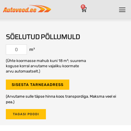
0
SÕELUTUD PÕLLUMULD
m³
(Ühte koormasse mahub kuni 18 m³; suurema
koguse korral arvutame vajaliku koormate
arvu automaatselt.)
SISESTA TARNEAADRESS
(Arvutame sulle täpse hinna koos transpordiga. Maksma veel ei
pea.)
TAGASI POODI