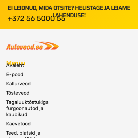
EI LEIDNUD, MIDA OTSITE? HELISTAGE JA LEIAME
LAHENDUSE!
+372 56 5000 55
Menüü
Avaleht
E-pood
Kallurveod
Tõsteveod
Tagaluuktõstukiga
furgoonautod ja
kaubikud
Kaevetööd
Teed, platsid ja