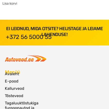
Lisa korvi
EI LEIDNUD, MIDA OTSITE? HELISTAGE JA LEIAME
LAHENDUSE!
+372 56 5000 55
Menüü
Avaleht
E-pood
Kallurveod
Tõsteveod
Tagaluuktõstukiga
furgoonautod ja