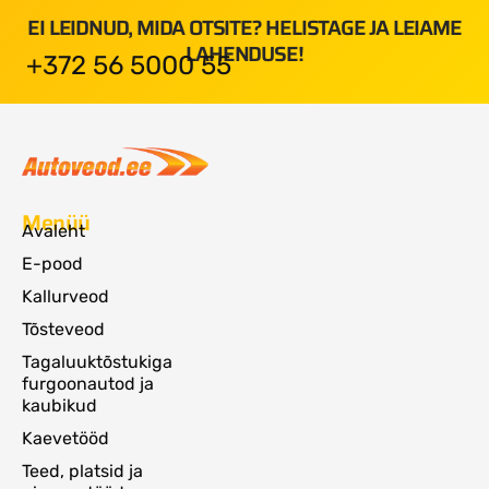
EI LEIDNUD, MIDA OTSITE? HELISTAGE JA LEIAME
LAHENDUSE!
+372 56 5000 55
Menüü
Avaleht
E-pood
Kallurveod
Tõsteveod
Tagaluuktõstukiga
furgoonautod ja
kaubikud
Kaevetööd
Teed, platsid ja