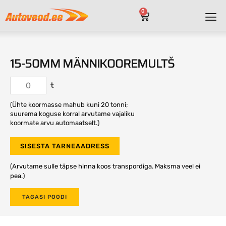
0
15-50MM MÄNNIKOOREMULTŠ
t
(Ühte koormasse mahub kuni 20 tonni;
suurema koguse korral arvutame vajaliku
koormate arvu automaatselt.)
SISESTA TARNEAADRESS
(Arvutame sulle täpse hinna koos transpordiga. Maksma veel ei
pea.)
TAGASI POODI