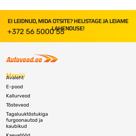
EI LEIDNUD, MIDA OTSITE? HELISTAGE JA LEIAME
LAHENDUSE!
+372 56 5000 55
Menüü
Avaleht
E-pood
Kallurveod
Tõsteveod
Tagaluuktõstukiga
furgoonautod ja
kaubikud
Kaevetööd