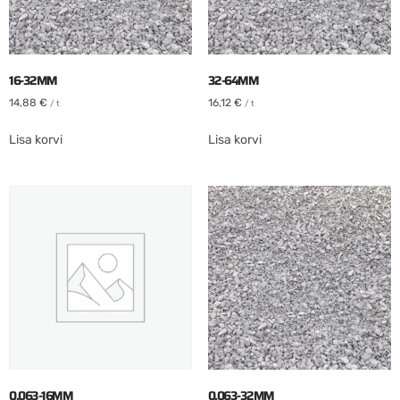
16-32MM
32-64MM
14,88
€
16,12
€
/ t
/ t
Lisa korvi
Lisa korvi
0,063-16MM
0,063-32MM