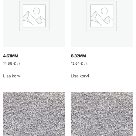
4-63MM
8-32MM
14,88
€
13,64
€
/ t
/ t
Lisa korvi
Lisa korvi