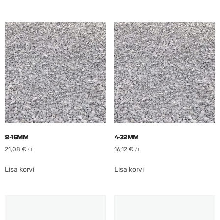
8-16MM
4-32MM
21,08
€
16,12
€
/ t
/ t
Lisa korvi
Lisa korvi