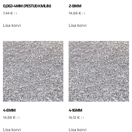
0,063-4MM (PESTUD KIVILIIV)
2-8MM
7,44
€
14,88
€
/ t
/ t
Lisa korvi
Lisa korvi
4-8MM
4-16MM
14,88
€
16,12
€
/ t
/ t
Lisa korvi
Lisa korvi