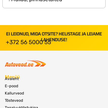
EI LEIDNUD, MIDA OTSITE? HELISTAGE JA LEIAME
LAHENDUSE!
+372 56 5000 55
Menüü
Avaleht
E-pood
Kallurveod
Tõsteveod
Tagaluuktõstukiga