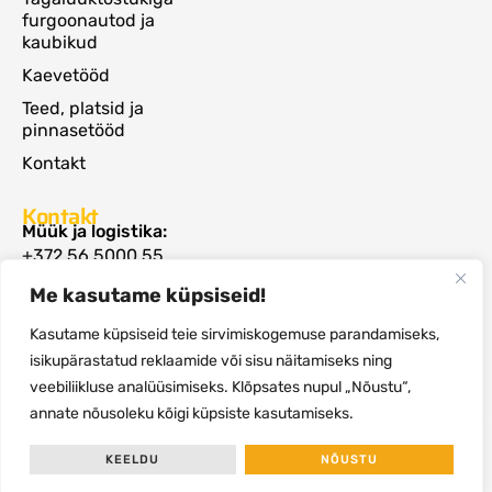
furgoonautod ja
kaubikud
Kaevetööd
Teed, platsid ja
pinnasetööd
Kontakt
Kontakt
Müük ja logistika:
+372 56 5000 55
rommi@autoveod.ee
Me kasutame küpsiseid!
Raamatupidamine:
+372 5594 1040
Kasutame küpsiseid teie sirvimiskogemuse parandamiseks,
info@autoveod.ee
isikupärastatud reklaamide või sisu näitamiseks ning
Valtsi 3, Lagedi alevik, Rae vald, Harjumaa,
75303
veebiliikluse analüüsimiseks. Klõpsates nupul „Nõustu“,
annate nõusoleku kõigi küpsiste kasutamiseks.
© 2026 Veoteenused OÜ
KEELDU
NÕUSTU
Müügi- ja kasutustingimused
Küpsiste- ja privaatsuspoliitika