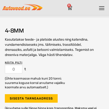
0
4-8MM
Kasutatakse teede- ja platside alustes ning katendina,
vundamendisiseseks jms. täitmiseks, trassitöödel,
drenaaziks, asfalti ja betooni valmistamiseks. Tegemist on
dreeniva materjaliga. Väga hästi tihendatav.
NÄITA PILTI
t
(Ühte koormasse mahub kuni 20 tonni;
suurema koguse korral arvutame vajaliku
koormate arvu automaatselt.)
SISESTA TARNEAADRESS
(Arvutame sulle täpse hinna koos transpordiga. Maksma veel ei