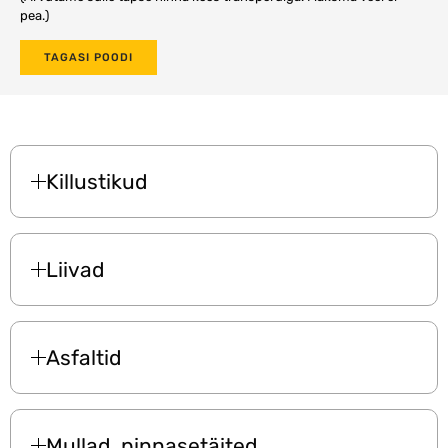
pea.)
TAGASI POODI
Killustikud
Liivad
Asfaltid
Mullad, pinnasetäited