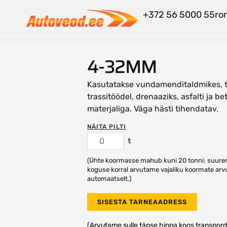
+372 56 5000 55
ro
4-32MM
Kasutatakse vundamenditaldmikes, te
trassitöödel, drenaaziks, asfalti ja 
materjaliga. Väga hästi tihendatav.
NÄITA PILTI
t
(Ühte koormasse mahub kuni 20 tonni; suur
koguse korral arvutame vajaliku koormate arv
automaatselt.)
SISESTA TARNEAADRESS
(Arvutame sulle täpse hinna koos transpord