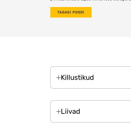
TAGASI POODI
Killustikud
Liivad