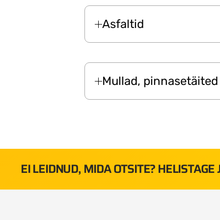
Asfaltid
Mullad, pinnasetäited
EI LEIDNUD, MIDA OTSITE? HELISTAGE