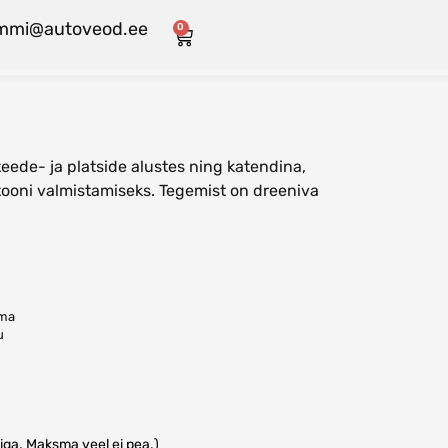
mmi@autoveod.ee
0
ede- ja platside alustes ning katendina,
betooni valmistamiseks. Tegemist on dreeniva
ema
u
iga. Maksma veel ei pea.)