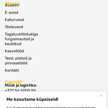
Menüü
Avaleht
E-pood
Kallurveod
Tõsteveod
Tagaluuktõstukiga
furgoonautod ja
kaubikud
Kaevetööd
Teed, platsid ja
pinnasetööd
Kontakt
Kontakt
Müük ja logistika:
+372 56 5000 55
rommi@autoveod.ee
Me kasutame küpsiseid!
Raamatupidamine:
+372 5594 1040
Kasutame küpsiseid teie sirvimiskogemuse parandamiseks,