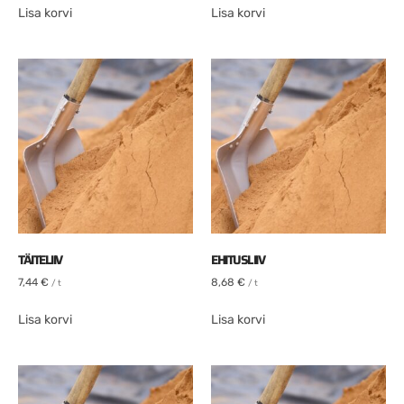
Lisa korvi
Lisa korvi
TÄITELIIV
EHITUSLIIV
7,44
€
8,68
€
/ t
/ t
Lisa korvi
Lisa korvi