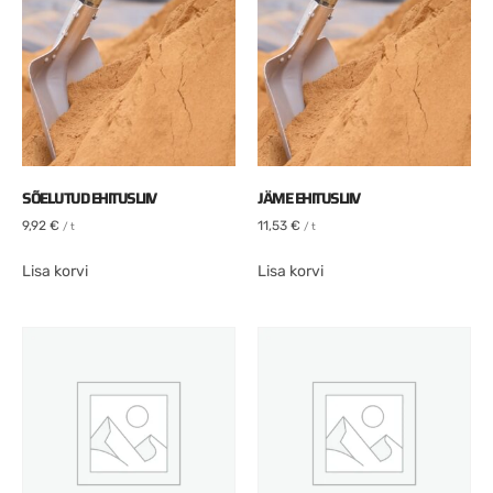
SÕELUTUD EHITUSLIIV
JÄME EHITUSLIIV
9,92
€
11,53
€
/ t
/ t
Lisa korvi
Lisa korvi