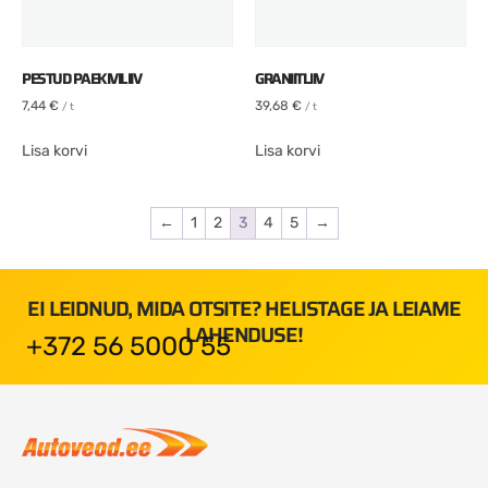
PESTUD PAEKIVILIIV
GRANIITLIIV
7,44
€
39,68
€
/ t
/ t
Lisa korvi
Lisa korvi
←
1
2
3
4
5
→
EI LEIDNUD, MIDA OTSITE? HELISTAGE JA LEIAME
LAHENDUSE!
+372 56 5000 55