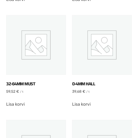
32-64MM MUST
0-4MM HALL
59,52
€
39,68
€
/ t
/ t
Lisa korvi
Lisa korvi