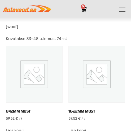
0
[woof]
Kuvatakse 33–48 tulemust 74-st
8-12MM MUST
16-22MM MUST
59,52
€
59,52
€
/ t
/ t
Lisa korvi
Lisa korvi