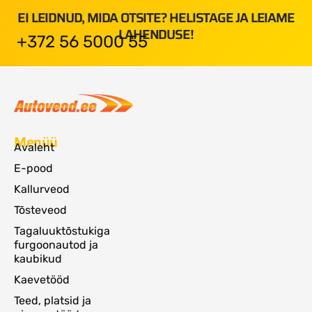
EI LEIDNUD, MIDA OTSITE? HELISTAGE JA LEIAME
LAHENDUSE!
+372 56 5000 55
Menüü
Avaleht
E-pood
Kallurveod
Tõsteveod
Tagaluuktõstukiga
furgoonautod ja
kaubikud
Kaevetööd
Teed, platsid ja