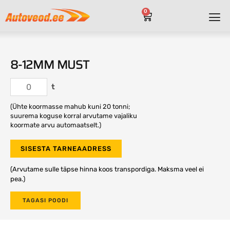
0
8-12MM MUST
t
(Ühte koormasse mahub kuni 20 tonni;
suurema koguse korral arvutame vajaliku
koormate arvu automaatselt.)
SISESTA TARNEAADRESS
(Arvutame sulle täpse hinna koos transpordiga. Maksma veel ei
pea.)
TAGASI POODI