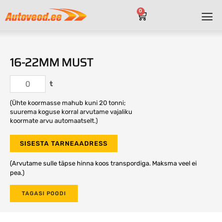
0
16-22MM MUST
t
(Ühte koormasse mahub kuni 20 tonni;
suurema koguse korral arvutame vajaliku
koormate arvu automaatselt.)
SISESTA TARNEAADRESS
(Arvutame sulle täpse hinna koos transpordiga. Maksma veel ei
pea.)
TAGASI POODI