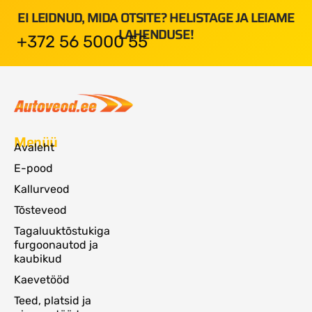
EI LEIDNUD, MIDA OTSITE? HELISTAGE JA LEIAME
LAHENDUSE!
+372 56 5000 55
Menüü
Avaleht
E-pood
Kallurveod
Tõsteveod
Tagaluuktõstukiga
furgoonautod ja
kaubikud
Kaevetööd
Teed, platsid ja