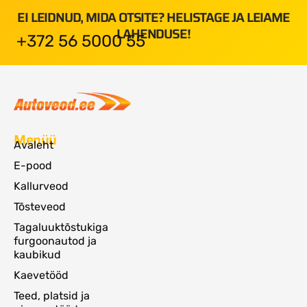
EI LEIDNUD, MIDA OTSITE? HELISTAGE JA LEIAME
LAHENDUSE!
+372 56 5000 55
Menüü
Avaleht
E-pood
Kallurveod
Tõsteveod
Tagaluuktõstukiga
furgoonautod ja
kaubikud
Kaevetööd
Teed, platsid ja