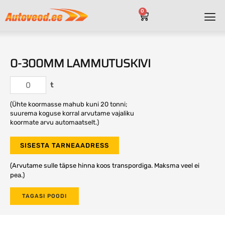
0
0-300MM LAMMUTUSKIVI
t
(Ühte koormasse mahub kuni 20 tonni;
suurema koguse korral arvutame vajaliku
koormate arvu automaatselt.)
SISESTA TARNEAADRESS
(Arvutame sulle täpse hinna koos transpordiga. Maksma veel ei
pea.)
TAGASI POODI