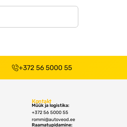
+372 56 5000 55
Kontakt
Müük ja logistika:
+372 56 5000 55
rommi@autoveod.ee
Raamatupidamine: