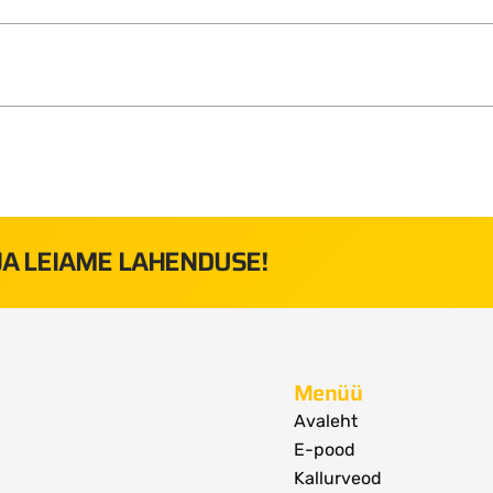
 JA LEIAME LAHENDUSE!
Menüü
Avaleht
E-pood
Kallurveod