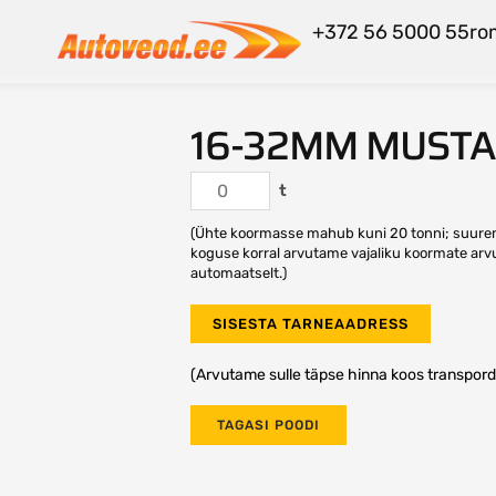
+372 56 5000 55
ro
16-32MM MUSTA
t
(Ühte koormasse mahub kuni 20 tonni; suur
koguse korral arvutame vajaliku koormate arv
automaatselt.)
SISESTA TARNEAADRESS
(Arvutame sulle täpse hinna koos transpord
TAGASI POODI