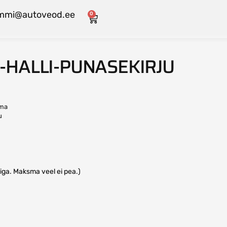
mmi@autoveod.ee
0
-HALLI-PUNASEKIRJU
ema
u
iga. Maksma veel ei pea.)