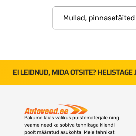
Mullad, pinnasetäited
EI LEIDNUD, MIDA OTSITE? HELISTAGE
Pakume laias valikus puistematerjale ning
veame need ka sobiva tehnikaga kliendi
poolt määratud asukohta. Meie tehnikat