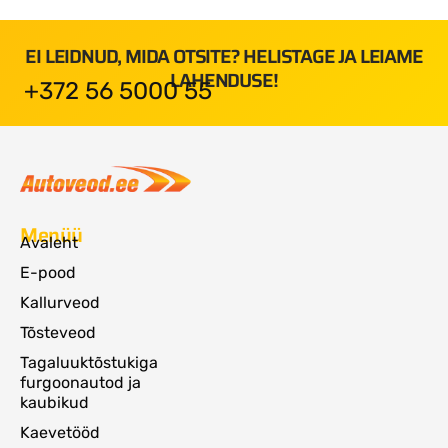
EI LEIDNUD, MIDA OTSITE? HELISTAGE JA LEIAME
LAHENDUSE!
+372 56 5000 55
Menüü
Avaleht
E-pood
Kallurveod
Tõsteveod
Tagaluuktõstukiga
furgoonautod ja
kaubikud
Kaevetööd