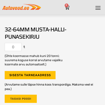
0
32-64MM MUSTA-HALLI-
PUNASEKIRJU
t
(Ühte koormasse mahub kuni 20 tonni;
suurema koguse korral arvutame vajaliku
koormate arvu automaatselt.)
SISESTA TARNEAADRESS
(Arvutame sulle täpse hinna koos transpordiga. Maksma veel ei
pea.)
TAGASI POODI