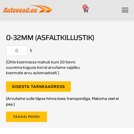
0
0-32MM (ASFALTKILLUSTIK)
t
(Ühte koormasse mahub kuni 20 tonni;
suurema koguse korral arvutame vajaliku
koormate arvu automaatselt.)
SISESTA TARNEAADRESS
(Arvutame sulle täpse hinna koos transpordiga. Maksma veel ei
pea.)
TAGASI POODI