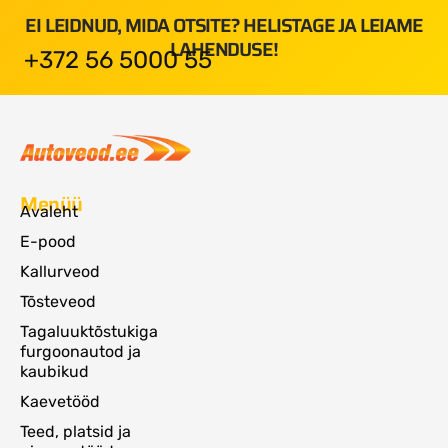
EI LEIDNUD, MIDA OTSITE? HELISTAGE JA LEIAME
LAHENDUSE!
+372 56 5000 55
Menüü
Avaleht
E-pood
Kallurveod
Tõsteveod
Tagaluuktõstukiga
furgoonautod ja
kaubikud
Kaevetööd
Teed, platsid ja